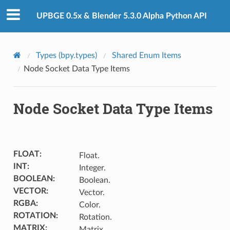
UPBGE 0.5x & Blender 5.3.0 Alpha Python API
Types (bpy.types)
Shared Enum Items
Node Socket Data Type Items
Node Socket Data Type Items
FLOAT
:
Float.
INT
:
Integer.
BOOLEAN
:
Boolean.
VECTOR
:
Vector.
RGBA
:
Color.
ROTATION
:
Rotation.
MATRIX
:
Matrix.