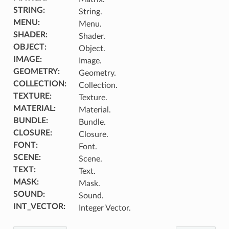
STRING
:
String.
MENU
:
Menu.
SHADER
:
Shader.
OBJECT
:
Object.
IMAGE
:
Image.
GEOMETRY
:
Geometry.
COLLECTION
:
Collection.
TEXTURE
:
Texture.
MATERIAL
:
Material.
BUNDLE
:
Bundle.
CLOSURE
:
Closure.
FONT
:
Font.
SCENE
:
Scene.
TEXT
:
Text.
MASK
:
Mask.
SOUND
:
Sound.
INT_VECTOR
:
Integer Vector.